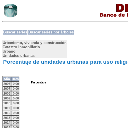
Buscar series
Buscar series por árboles
Urbanismo, vivienda y construcción
Catastro Inmobiliario
Urbano
Unidades urbanas
Porcentaje de unidades urbanas para uso reli
Año
Dato
2006
0,00
2007
0,00
2008
0,00
2009
0,00
2010
0,00
2011
0,00
2012
0,00
2013
0,00
2014
0,00
2015
0,00