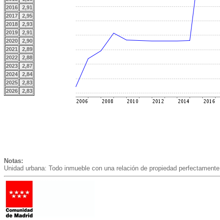
2016
2,91
2017
2,95
2018
2,93
2019
2,91
2020
2,90
2021
2,89
2022
2,88
2023
2,87
2024
2,84
2025
2,83
2026
2,83
Notas:
Unidad urbana: Todo inmueble con una relación de propiedad perfectamente 