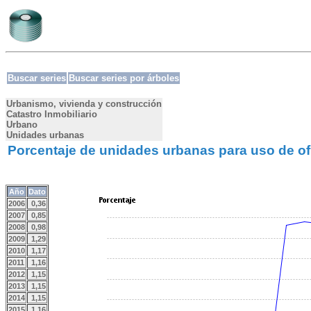
Buscar series
Buscar series por árboles
Urbanismo, vivienda y construcción
Catastro Inmobiliario
Urbano
Unidades urbanas
Porcentaje de unidades urbanas para uso de o
Año
Dato
2006
0,36
2007
0,85
2008
0,98
2009
1,29
2010
1,17
2011
1,16
2012
1,15
2013
1,15
2014
1,15
2015
1,16