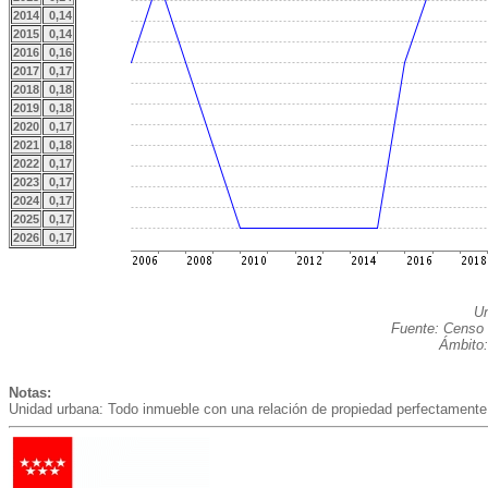
2014
0,14
2015
0,14
2016
0,16
2017
0,17
2018
0,18
2019
0,18
2020
0,17
2021
0,18
2022
0,17
2023
0,17
2024
0,17
2025
0,17
2026
0,17
Un
Fuente: Censo 
Ámbito:
Notas:
Unidad urbana: Todo inmueble con una relación de propiedad perfectamente 