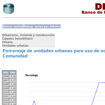
Buscar series
Buscar series por árboles
Urbanismo, vivienda y construcción
Catastro Inmobiliario
Urbano
Unidades urbanas
Porcentaje de unidades urbanas para uso de oc
Comunidad
Año
Dato
2006
0,16
2007
0,17
2008
0,16
2009
0,15
2010
0,14
2011
0,14
2012
0,14
2013
0,14