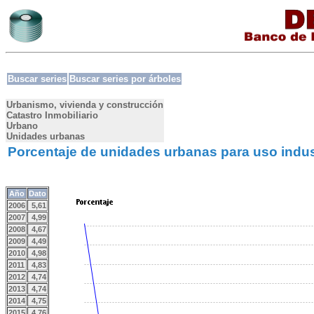
Buscar series
Buscar series por árboles
Urbanismo, vivienda y construcción
Catastro Inmobiliario
Urbano
Unidades urbanas
Porcentaje de unidades urbanas para uso indus
Año
Dato
2006
5,61
2007
4,99
2008
4,67
2009
4,49
2010
4,98
2011
4,83
2012
4,74
2013
4,74
2014
4,75
2015
4,76