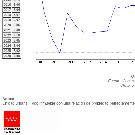
2016
5,06
2017
5,04
2018
5,07
2019
5,07
2020
5,06
2021
5,08
2022
5,10
2023
5,05
2024
5,04
2025
5,02
2026
4,96
Un
Fuente: Censo 
Ámbito:
Notas:
Unidad urbana: Todo inmueble con una relación de propiedad perfectamente 