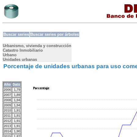
Buscar series
Buscar series por árboles
Urbanismo, vivienda y construcción
Catastro Inmobiliario
Urbano
Unidades urbanas
Porcentaje de unidades urbanas para uso comerc
Año
Dato
2006
1,79
2007
1,89
2008
1,94
2009
1,94
2010
1,91
2011
1,91
2012
1,91
2013
1,91
2014
1,90
2015
1,87