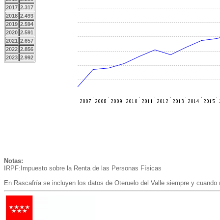
2017
2.317
2018
2.493
2019
2.594
2020
2.591
2021
2.657
2022
2.856
2023
2.992
Notas:
IRPF:Impuesto sobre la Renta de las Personas Físicas
En Rascafría se incluyen los datos de Oteruelo del Valle siempre y cuando 