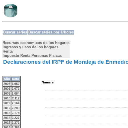
Buscar series
Buscar series por árboles
Recursos económicos de los hogares
Ingresos y usos de los hogares
Renta
Impuesto Renta Personas Físicas
Declaraciones del IRPF de Moraleja de Enmedi
Año
Dato
2007
1.952
2008
2.072
2009
2.084
2010
2.112
2011
2.164
2012
2.209
2013
2.174
2014
2.227
2015
2.272
2016
2.288