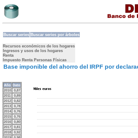
Buscar series
Buscar series por árboles
Recursos económicos de los hogares
Ingresos y usos de los hogares
Renta
Impuesto Renta Personas Físicas
Base imponible del ahorro del IRPF por declara
Año
Dato
2010
0,87
2011
0,89
2012
0,82
2013
0,78
2014
0,76
2015
0,76
2016
0,80
2017
0,81
2018
0,92
2019
0,98