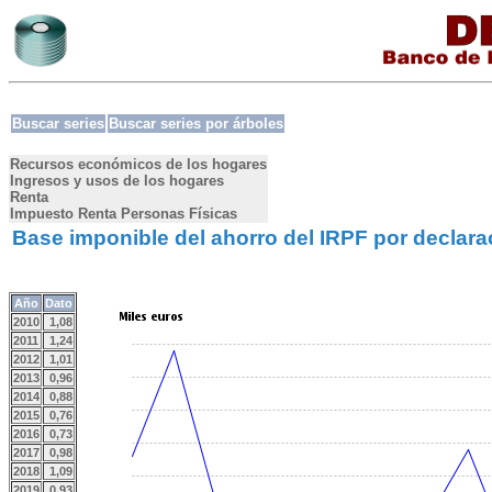
Buscar series
Buscar series por árboles
Recursos económicos de los hogares
Ingresos y usos de los hogares
Renta
Impuesto Renta Personas Físicas
Base imponible del ahorro del IRPF por declara
Año
Dato
2010
1,08
2011
1,24
2012
1,01
2013
0,96
2014
0,88
2015
0,76
2016
0,73
2017
0,98
2018
1,09
2019
0,93