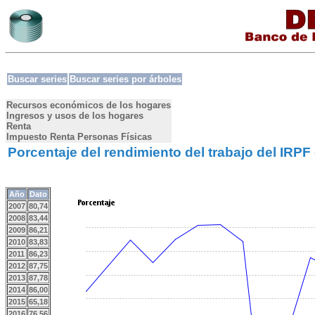
Buscar series
Buscar series por árboles
Recursos económicos de los hogares
Ingresos y usos de los hogares
Renta
Impuesto Renta Personas Físicas
Porcentaje del rendimiento del trabajo del IRPF 
Año
Dato
2007
80,74
2008
83,44
2009
86,21
2010
83,83
2011
86,23
2012
87,75
2013
87,78
2014
86,00
2015
65,18
2016
76,56