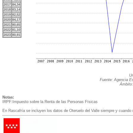
2017
84,34
2018
83,14
2019
82,52
2020
84,17
2021
80,65
2022
81,10
2023
80,91
Un
Fuente: Agencia Est
Ámbito:
Notas:
IRPF:Impuesto sobre la Renta de las Personas Físicas
En Rascafría se incluyen los datos de Oteruelo del Valle siempre y cuando 