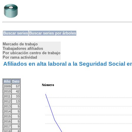
Buscar series
Buscar series por árboles
Mercado de trabajo
Trabajadores afiliados
Por ubicación centro de trabajo
Por rama actividad
Afiliados en alta laboral a la Seguridad Social e
Año
Dato
2009
57
2010
42
2011
33
2012
13
2013
5
2014
5
2015
5
2016
5
2017
9
2018
8