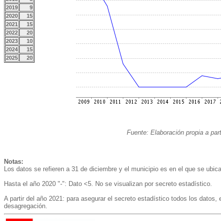
2019
9
2020
15
2021
15
2022
20
2023
10
2024
15
2025
20
Fuente: Elaboración propia a part
Notas:
Los datos se refieren a 31 de diciembre y el municipio es en el que se ubica 
Hasta el año 2020 "-": Dato <5. No se visualizan por secreto estadístico.
A partir del año 2021: para asegurar el secreto estadístico todos los datos,
desagregación.