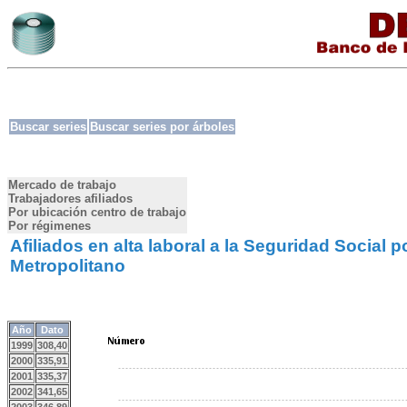
Buscar series
Buscar series por árboles
Mercado de trabajo
Trabajadores afiliados
Por ubicación centro de trabajo
Por régimenes
Afiliados en alta laboral a la Seguridad Social 
Metropolitano
Año
Dato
1999
308,40
2000
335,91
2001
335,37
2002
341,65