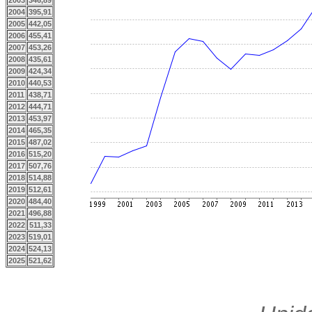
2003
346,89
2004
395,91
2005
442,05
2006
455,41
2007
453,26
2008
435,61
2009
424,34
2010
440,53
2011
438,71
2012
444,71
2013
453,97
2014
465,35
2015
487,02
2016
515,20
2017
507,76
2018
514,88
2019
512,61
2020
484,40
2021
496,88
2022
511,33
2023
519,01
2024
524,13
2025
521,62