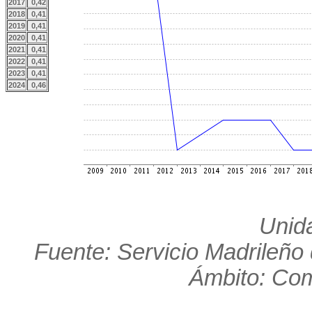
2017
0,42
2018
0,41
2019
0,41
2020
0,41
2021
0,41
2022
0,41
2023
0,41
2024
0,46
Unid
Fuente: Servicio Madrileño
Ámbito: Co