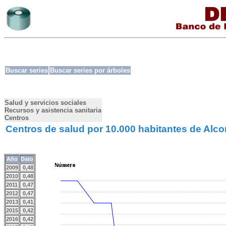
Buscar series
Buscar series por árboles
Salud y servicios sociales
Recursos y asistencia sanitaria
Centros
Centros de salud por 10.000 habitantes de Alc
Año
Dato
2009
0,48
2010
0,48
2011
0,47
2012
0,47
2013
0,41
2015
0,42
2016
0,42