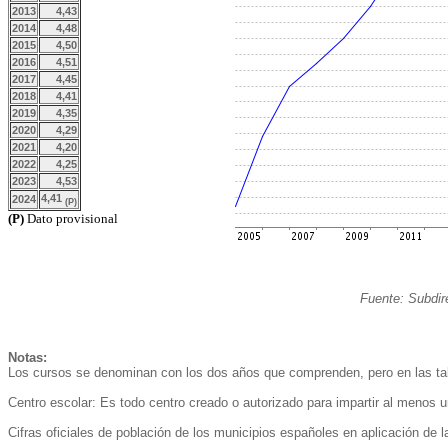
2013
4,43
2014
4,48
2015
4,50
2016
4,51
2017
4,45
2018
4,41
2019
4,35
2020
4,29
2021
4,20
2022
4,25
2023
4,53
4,41
2024
(P)
(P)
Dato provisional
Fuente: Subdir
Notas:
Los cursos se denominan con los dos años que comprenden, pero en las tabl
Centro escolar: Es todo centro creado o autorizado para impartir al menos 
Cifras oficiales de población de los municipios españoles en aplicación de 