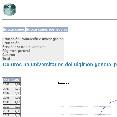
Buscar series
Buscar series por árboles
Educación, formación e investigación
Educación
Enseñanza no universitaria
Régimen general
Centros
Total
Centros no universitarios del régimen general 
Año
Dato
2005
3,57
2006
3,79
2007
3,95
2008
4,02
2009
4,10
2010
4,20
2011
4,33
2012
4,40