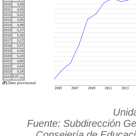
2010
4,69
2011
4,93
2012
5,02
2013
4,95
2014
4,99
2015
5,27
2016
5,26
2017
5,17
2018
5,07
2019
5,04
2020
5,10
2021
4,80
2022
4,64
2023
5,18
5,01
2024
(P)
(P)
Dato provisional
Unid
Fuente: Subdirección Gen
Consejería de Educaci