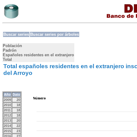
Buscar series
Buscar series por árboles
Población
Padrón
Españoles residentes en el extranjero
Total
Total españoles residentes en el extranjero ins
del Arroyo
Año
Dato
2009
20
2010
18
2011
18
2012
18
2013
20
2014
22
2015
23
2016
27