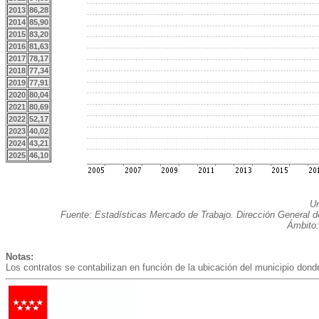
2013
86,28
2014
85,90
2015
83,20
2016
81,63
2017
78,17
2018
77,34
2019
77,91
2020
80,04
2021
80,69
2022
52,17
2023
40,02
2024
43,21
2025
46,10
Un
Fuente: Estadísticas Mercado de Trabajo. Dirección General 
Ámbito:
Notas:
Los contratos se contabilizan en función de la ubicación del municipio donde