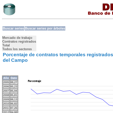
Buscar series
Buscar series por árboles
Mercado de trabajo
Contratos registrados
Total
Todos los sectores
Porcentaje de contratos temporales registrados
del Campo
Año
Dato
2005
88,27
2006
85,23
2007
85,94
2008
85,81
2009
88,13
2010
86,82
2011
87,26
2012
84,88