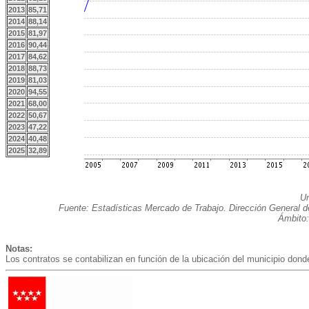
2013
85,71
2014
88,14
2015
81,97
2016
90,44
2017
84,62
2018
88,73
2019
81,03
2020
94,55
2021
68,00
2022
50,67
2023
47,22
2024
40,48
2025
32,89
Un
Fuente: Estadísticas Mercado de Trabajo. Dirección General 
Ámbito:
Notas:
Los contratos se contabilizan en función de la ubicación del municipio donde