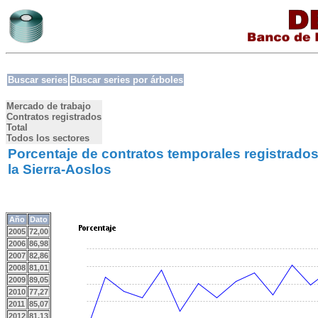
Buscar series
Buscar series por árboles
Mercado de trabajo
Contratos registrados
Total
Todos los sectores
Porcentaje de contratos temporales registrados
la Sierra-Aoslos
Año
Dato
2005
72,00
2006
86,98
2007
82,86
2008
81,01
2009
89,05
2010
77,27
2011
85,07
2012
81,13