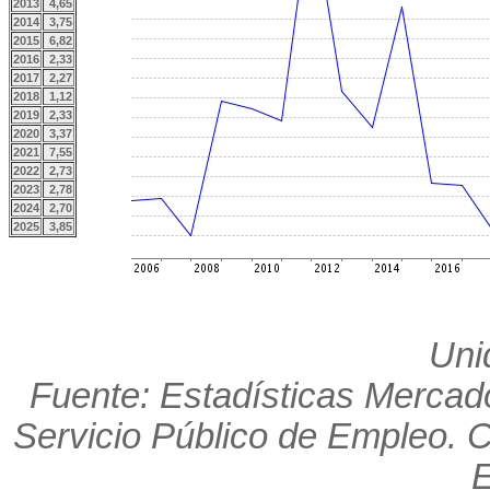
2013
4,65
2014
3,75
2015
6,82
2016
2,33
2017
2,27
2018
1,12
2019
2,33
2020
3,37
2021
7,55
2022
2,73
2023
2,78
2024
2,70
2025
3,85
Uni
Fuente: Estadísticas Mercado
Servicio Público de Empleo. 
E