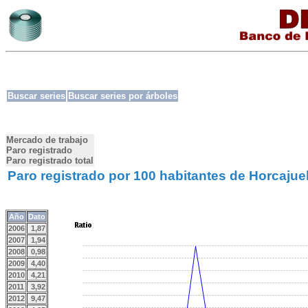
Buscar series
Buscar series por árboles
Mercado de trabajo
Paro registrado
Paro registrado total
Paro registrado por 100 habitantes de Horcajuel
Año
Dato
2006
1,87
2007
1,94
2008
0,98
2009
4,40
2010
4,21
2011
3,92
2012
9,47