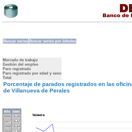
Buscar series
Buscar series por árboles
Mercado de trabajo
Gestión del empleo
Paro registrado
Paro registrado por edad y sexo
Total
Porcentaje de parados registrados en las ofic
de Villanueva de Perales
Año
Dato
2006
19,05
2007
18,42
2008
19,64
2009
13,70