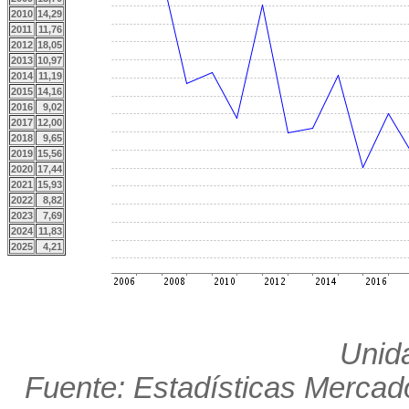
2010
14,29
2011
11,76
2012
18,05
2013
10,97
2014
11,19
2015
14,16
2016
9,02
2017
12,00
2018
9,65
2019
15,56
2020
17,44
2021
15,93
2022
8,82
2023
7,69
2024
11,83
2025
4,21
Unid
Fuente: Estadísticas Mercado