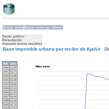
Buscar series
Buscar series por árboles
Sector público
Recaudación
Impuesto bienes imuebles
Base imponible urbana por recibo de Ajalvir
D
Año
Dato
1990
12,59
1991
15,73
1992
16,98
1993
18,39
1994
18,66
1995
21,03
1996
21,93
1997
28,46
1998
22,08
1999
23,74