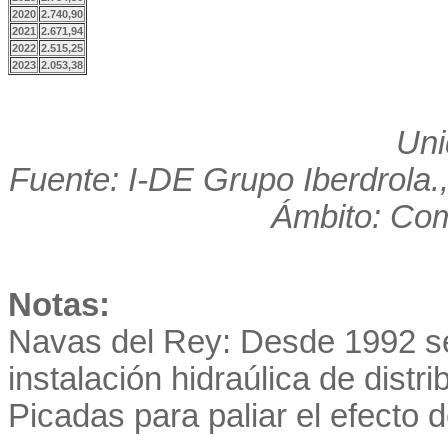
2020
2.740,90
2021
2.671,94
2022
2.515,25
2023
2.053,38
Uni
Fuente: I-DE Grupo Iberdrol
Ámbito: Co
Notas:
Navas del Rey: Desde 1992 se
instalación hidraúlica de distr
Picadas para paliar el efecto d