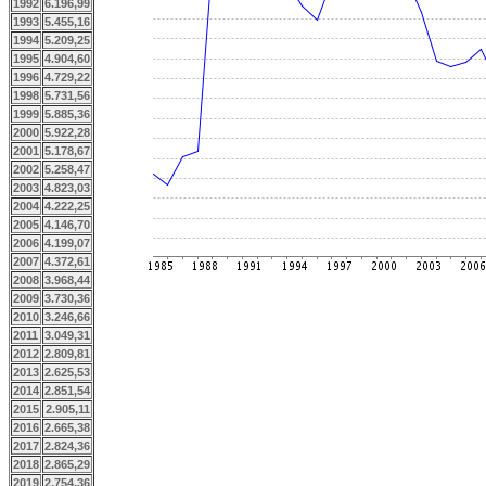
1992
6.196,99
1993
5.455,16
1994
5.209,25
1995
4.904,60
1996
4.729,22
1998
5.731,56
1999
5.885,36
2000
5.922,28
2001
5.178,67
2002
5.258,47
2003
4.823,03
2004
4.222,25
2005
4.146,70
2006
4.199,07
2007
4.372,61
2008
3.968,44
2009
3.730,36
2010
3.246,66
2011
3.049,31
2012
2.809,81
2013
2.625,53
2014
2.851,54
2015
2.905,11
2016
2.665,38
2017
2.824,36
2018
2.865,29
2019
2.754,36