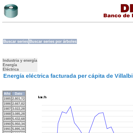
Buscar series
Buscar series por árboles
Industria y energía
Energía
Eléctrica
Energía eléctrica facturada per cápita de Villalbi
Año
Dato
1985
2.801,72
1986
2.667,82
1987
3.022,28
1988
3.085,28
1989
5.432,68
1990
5.950,34
1991
5.895,16