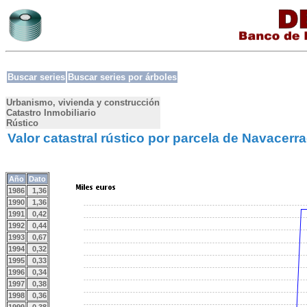
Buscar series
Buscar series por árboles
Urbanismo, vivienda y construcción
Catastro Inmobiliario
Rústico
Valor catastral rústico por parcela de Navacerr
Año
Dato
1986
1,36
1990
1,36
1991
0,42
1992
0,44
1993
0,67
1994
0,32
1995
0,33
1996
0,34
1997
0,38
1998
0,36