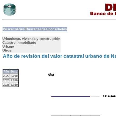
Buscar series
Buscar series por árboles
Urbanismo, vivienda y construcción
Catastro Inmobiliario
Urbano
Otros
Año de revisión del valor catastral urbano de 
Año
Dato
2022
2.010
2023
2.010
2026
2.010