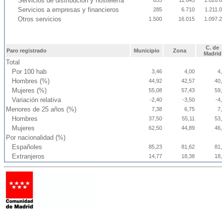
Servicios de distribución y hostelería
635
11.645
1.026.
Servicios a empresas y financieros
285
6.710
1.211.
Otros servicios
1.500
16.015
1.097.
C. de
Paro registrado
Municipio
Zona
Madrid
Total
Por 100 hab
3,46
4,00
4
Hombres (%)
44,92
42,57
40
Mujeres (%)
55,08
57,43
59
Variación relativa
-2,40
-3,50
-4
Menores de 25 años (%)
7,38
6,75
7
Hombres
37,50
55,11
53
Mujeres
62,50
44,89
46
Por nacionalidad (%)
Españoles
85,23
81,62
81
Extranjeros
14,77
18,38
18