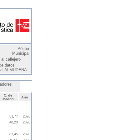
Póster
Municipal
al callejero
de datos
pal ALMUDENA
cadores
C. de
Año
Madrid
51,77
2026
48,23
2026
83,45
2026