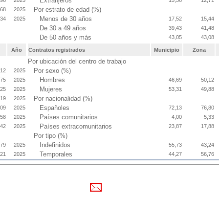
Extranjeros
696
2025
15,56
12,71
Por estrato de edad (%)
068
2025
Menos de 30 años
234
2025
17,52
15,44
De 30 a 49 años
39,43
41,48
De 50 años y más
43,05
43,08
Año
Contratos registrados
Municipio
Zona
Por ubicación del centro de trabajo
Por sexo (%)
,12
2025
Hombres
,75
2025
46,69
50,12
Mujeres
,25
2025
53,31
49,88
Por nacionalidad (%)
,19
2025
Españoles
,09
2025
72,13
76,80
Países comunitarios
,58
2025
4,00
5,33
Países extracomunitarios
,42
2025
23,87
17,88
Por tipo (%)
Indefinidos
,79
2025
55,73
43,24
Temporales
,21
2025
44,27
56,76