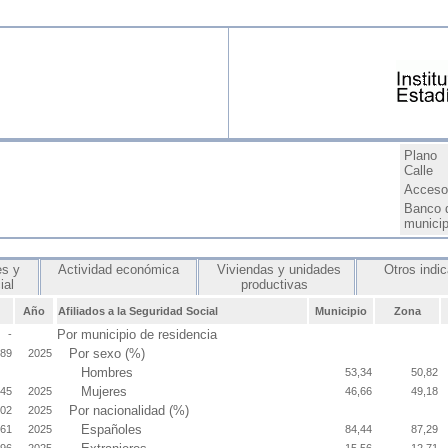
Plano
Calle
Acceso 
Banco 
munici
s y
Actividad económica
Viviendas y unidades
Otros indi
cial
productivas
Año
Afiliados a la Seguridad Social
Municipio
Zona
Por municipio de residencia
-
Por sexo (%)
,89
2025
Hombres
53,34
50,82
Mujeres
545
2025
46,66
49,18
Por nacionalidad (%)
802
2025
Españoles
961
2025
84,44
87,29