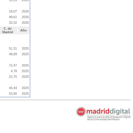
16,55
2026
18,07
2026
48,61
2026
33,32
2026
C. de
Año
Madrid
51,31
2025
48,69
2025
72,47
2025
4,78
2025
22,75
2025
46,44
2025
53,56
2025