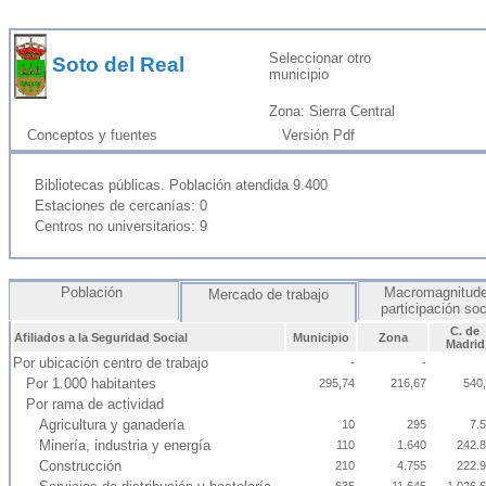
Seleccionar otro
Soto del Real
municipio
Zona: Sierra Central
Conceptos y fuentes
Versión Pdf
Bibliotecas públicas. Población atendida 9.400
Estaciones de cercanías: 0
Centros no universitarios: 9
Población
Macromagnitude
Mercado de trabajo
participación so
C. de
Afiliados a la Seguridad Social
Municipio
Zona
Madrid
Por ubicación centro de trabajo
-
-
Por 1.000 habitantes
295,74
216,67
540
Por rama de actividad
Agricultura y ganadería
10
295
7.
Minería, industria y energía
110
1.640
242.
Construcción
210
4.755
222.