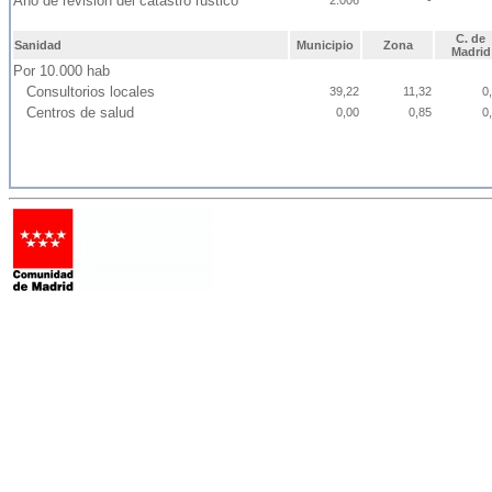
Año de revisión del catastro rústico
2.006
-
C. de
Sanidad
Municipio
Zona
Madrid
Por 10.000 hab
Consultorios locales
39,22
11,32
0
Centros de salud
0,00
0,85
0