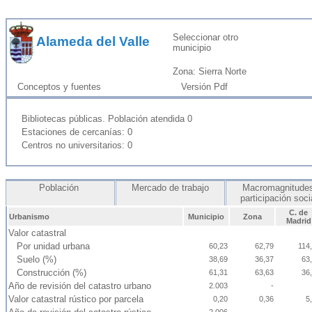
Seleccionar otro
Alameda del Valle
municipio
Zona: Sierra Norte
Conceptos y fuentes
Versión Pdf
Bibliotecas públicas. Población atendida 0
Estaciones de cercanías: 0
Centros no universitarios: 0
Población
Mercado de trabajo
Macromagnitudes
participación soc
C. de
Urbanismo
Municipio
Zona
Madrid
Valor catastral
Por unidad urbana
60,23
62,79
114
Suelo (%)
38,69
36,37
63
Construcción (%)
61,31
63,63
36
Año de revisión del catastro urbano
2.003
-
Valor catastral rústico por parcela
0,20
0,36
5