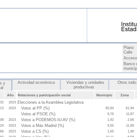
Plano
Calle
Acceso 
Banco 
munici
Actividad económica
Viviendas y unidades
Otros indi
s y
productivas
ial
Año
Relaciones y participación social
Municipio
Zona
Elecciones a la Asamblea Legislativa
232
2023
Votos al PP (%)
413
2023
65,84
61,94
Votos al PSOE (%)
9,76
11,87
Votos a PODEMOS-IU-AV (%)
,08
2023
1,92
2,66
Votos a Más Madrid (%)
,24
2023
9,50
11,89
Votos a CS (%)
,66
2023
1,65
1,90