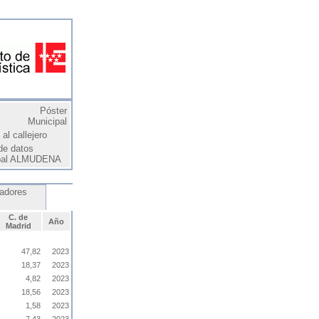
Póster
Municipal
al callejero
de datos
pal ALMUDENA
cadores
C. de
Año
Madrid
47,82
2023
18,37
2023
4,82
2023
18,56
2023
1,58
2023