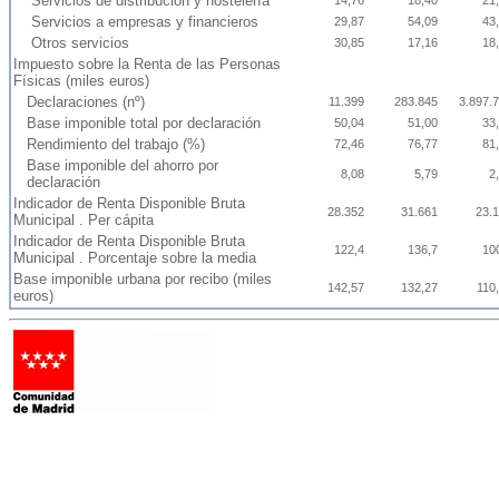
Servicios de distribución y hostelería
14,76
18,40
21
Servicios a empresas y financieros
29,87
54,09
43
Otros servicios
30,85
17,16
18
Impuesto sobre la Renta de las Personas
Físicas (miles euros)
Declaraciones (nº)
11.399
283.845
3.897.
Base imponible total por declaración
50,04
51,00
33
Rendimiento del trabajo (%)
72,46
76,77
81
Base imponible del ahorro por
8,08
5,79
2
declaración
Indicador de Renta Disponible Bruta
28.352
31.661
23.
Municipal . Per cápita
Indicador de Renta Disponible Bruta
122,4
136,7
10
Municipal . Porcentaje sobre la media
Base imponible urbana por recibo (miles
142,57
132,27
110
euros)