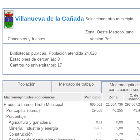
Villanueva de la Cañada
Seleccionar otro municipio
Zona: Oeste Metropolitano
Conceptos y fuentes
Versión Pdf
Bibliotecas públicas. Población atendida 24.028
Estaciones de cercanías: 0
Centros no universitarios: 17
Población
Mercado de trabajo
Macromagnitude
participación soc
C. de
Macromagnitudes económicas
Municipio
Zona
Madrid
Producto Interior Bruto Municipal
685.801
21.034.736
297.807.
Per cápita: (euros)
29.068
40.255
43.
Porcentaje
Agricultura y ganadería
0,11
0,08
0
Minería, industria y energía
19,07
5,08
9
Construcción
5,35
5,20
6