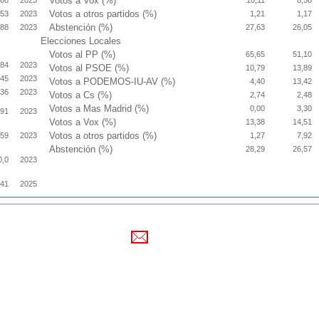
Votos a Vox (%)
,60
2023
10,11
8,58
Votos a otros partidos (%)
,53
2023
1,21
1,17
Abstención (%)
,88
2023
27,63
26,05
Elecciones Locales
Votos al PP (%)
65,65
51,10
784
2023
Votos al PSOE (%)
10,79
13,89
,45
2023
Votos a PODEMOS-IU-AV (%)
4,40
13,42
,36
2023
Votos a Cs (%)
2,74
2,48
Votos a Mas Madrid (%)
0,00
3,30
,91
2023
Votos a Vox (%)
13,38
14,51
Votos a otros partidos (%)
159
2023
1,27
7,92
Abstención (%)
28,29
26,57
0,0
2023
,41
2025