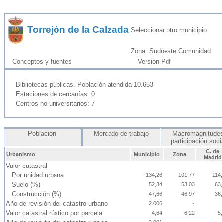
Torrejón de la Calzada
Seleccionar otro municipio
Zona: Sudoeste Comunidad
Conceptos y fuentes
Versión Pdf
Bibliotecas públicas. Población atendida 10.653
Estaciones de cercanías: 0
Centros no universitarios: 7
Población
Mercado de trabajo
Macromagnitudes
participación soc
C. de
Urbanismo
Municipio
Zona
Madrid
Valor catastral
Por unidad urbana
134,26
101,77
114
Suelo (%)
52,34
53,03
63
Construcción (%)
47,66
46,97
36
Año de revisión del catastro urbano
2.006
-
Valor catastral rústico por parcela
4,64
6,22
5