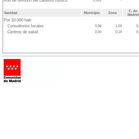
Año de revisión del catastro rústico
2.001
-
C. de
Sanidad
Municipio
Zona
Madrid
Por 10.000 hab
Consultorios locales
0,96
1,00
0
Centros de salud
0,00
0,19
0