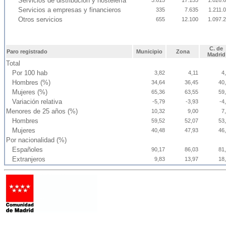
Servicios de distribución y hostelería
3.615
17.155
1.026.
Servicios a empresas y financieros
335
7.635
1.211.
Otros servicios
655
12.100
1.097.
C. de
Paro registrado
Municipio
Zona
Madrid
Total
Por 100 hab
3,82
4,11
4
Hombres (%)
34,64
36,45
40
Mujeres (%)
65,36
63,55
59
Variación relativa
-5,79
-3,93
-4
Menores de 25 años (%)
10,32
9,00
7
Hombres
59,52
52,07
53
Mujeres
40,48
47,93
46
Por nacionalidad (%)
Españoles
90,17
86,03
81
Extranjeros
9,83
13,97
18