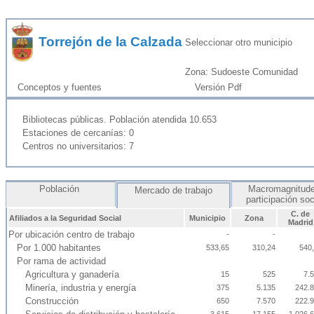
Torrejón de la Calzada
Seleccionar otro municipio
Zona: Sudoeste Comunidad
Conceptos y fuentes
Versión Pdf
Bibliotecas públicas. Población atendida 10.653
Estaciones de cercanías: 0
Centros no universitarios: 7
Población
Macromagnitude
Mercado de trabajo
participación so
C. de
Afiliados a la Seguridad Social
Municipio
Zona
Madrid
Por ubicación centro de trabajo
-
-
Por 1.000 habitantes
533,65
310,24
540
Por rama de actividad
Agricultura y ganadería
15
525
7.
Minería, industria y energía
375
5.135
242.
Construcción
650
7.570
222.