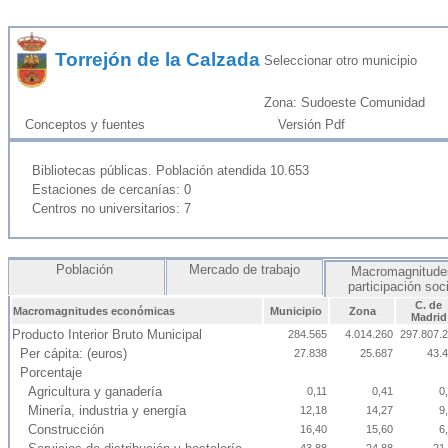
Torrejón de la Calzada
Seleccionar otro municipio
Zona: Sudoeste Comunidad
Conceptos y fuentes
Versión Pdf
Bibliotecas públicas. Población atendida 10.653
Estaciones de cercanías: 0
Centros no universitarios: 7
Población
Mercado de trabajo
Macromagnitude
participación soc
C. de
Macromagnitudes económicas
Municipio
Zona
Madrid
Producto Interior Bruto Municipal
284.565
4.014.260
297.807.
Per cápita: (euros)
27.838
25.687
43.
Porcentaje
Agricultura y ganadería
0,11
0,41
0
Minería, industria y energía
12,18
14,27
9
Construcción
16,40
15,60
6