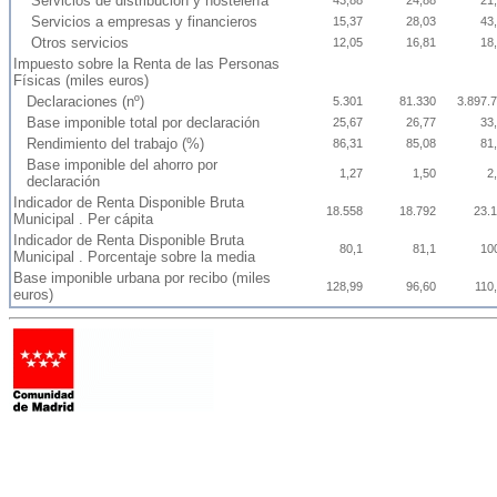
Servicios de distribución y hostelería
43,88
24,88
21
Servicios a empresas y financieros
15,37
28,03
43
Otros servicios
12,05
16,81
18
Impuesto sobre la Renta de las Personas
Físicas (miles euros)
Declaraciones (nº)
5.301
81.330
3.897.
Base imponible total por declaración
25,67
26,77
33
Rendimiento del trabajo (%)
86,31
85,08
81
Base imponible del ahorro por
1,27
1,50
2
declaración
Indicador de Renta Disponible Bruta
18.558
18.792
23.
Municipal . Per cápita
Indicador de Renta Disponible Bruta
80,1
81,1
10
Municipal . Porcentaje sobre la media
Base imponible urbana por recibo (miles
128,99
96,60
110
euros)