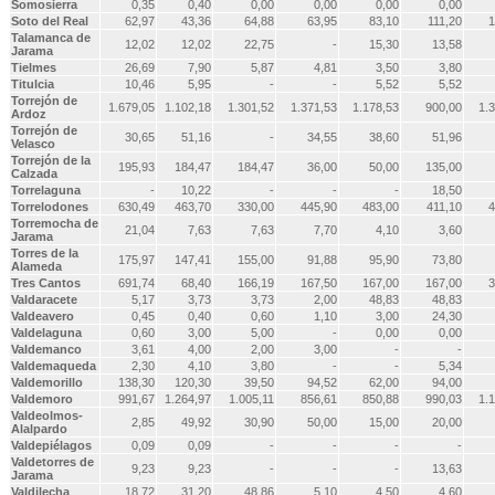
Somosierra
0,35
0,40
0,00
0,00
0,00
0,00
Soto del Real
62,97
43,36
64,88
63,95
83,10
111,20
1
Talamanca de
12,02
12,02
22,75
-
15,30
13,58
Jarama
Tielmes
26,69
7,90
5,87
4,81
3,50
3,80
Titulcia
10,46
5,95
-
-
5,52
5,52
Torrejón de
1.679,05
1.102,18
1.301,52
1.371,53
1.178,53
900,00
1.
Ardoz
Torrejón de
30,65
51,16
-
34,55
38,60
51,96
Velasco
Torrejón de la
195,93
184,47
184,47
36,00
50,00
135,00
Calzada
Torrelaguna
-
10,22
-
-
-
18,50
Torrelodones
630,49
463,70
330,00
445,90
483,00
411,10
4
Torremocha de
21,04
7,63
7,63
7,70
4,10
3,60
Jarama
Torres de la
175,97
147,41
155,00
91,88
95,90
73,80
Alameda
Tres Cantos
691,74
68,40
166,19
167,50
167,00
167,00
3
Valdaracete
5,17
3,73
3,73
2,00
48,83
48,83
Valdeavero
0,45
0,40
0,60
1,10
3,00
24,30
Valdelaguna
0,60
3,00
5,00
-
0,00
0,00
Valdemanco
3,61
4,00
2,00
3,00
-
-
Valdemaqueda
2,30
4,10
3,80
-
-
5,34
Valdemorillo
138,30
120,30
39,50
94,52
62,00
94,00
Valdemoro
991,67
1.264,97
1.005,11
856,61
850,88
990,03
1.
Valdeolmos-
2,85
49,92
30,90
50,00
15,00
20,00
Alalpardo
Valdepiélagos
0,09
0,09
-
-
-
-
Valdetorres de
9,23
9,23
-
-
-
13,63
Jarama
Valdilecha
18,72
31,20
48,86
5,10
4,50
4,60