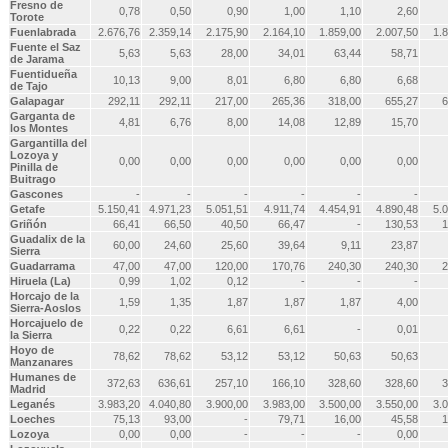
Fresno de
0,78
0,50
0,90
1,00
1,10
2,60
Torote
Fuenlabrada
2.676,76
2.359,14
2.175,90
2.164,10
1.859,00
2.007,50
1.
Fuente el Saz
5,63
5,63
28,00
34,01
63,44
58,71
de Jarama
Fuentidueña
10,13
9,00
8,01
6,80
6,80
6,68
de Tajo
Galapagar
292,11
292,11
217,00
265,36
318,00
655,27
6
Garganta de
4,81
6,76
8,00
14,08
12,89
15,70
los Montes
Gargantilla del
Lozoya y
0,00
0,00
0,00
0,00
0,00
0,00
Pinilla de
Buitrago
Gascones
-
-
-
-
-
-
Getafe
5.150,41
4.971,23
5.051,51
4.911,74
4.454,91
4.890,48
5.
Griñón
66,41
66,50
40,50
66,47
-
130,53
1
Guadalix de la
60,00
24,60
25,60
39,64
9,11
23,87
Sierra
Guadarrama
47,00
47,00
120,00
170,76
240,30
240,30
2
Hiruela (La)
0,99
1,02
0,12
-
-
-
Horcajo de la
1,59
1,35
1,87
1,87
1,87
4,00
Sierra-Aoslos
Horcajuelo de
0,22
0,22
6,61
6,61
-
0,01
la Sierra
Hoyo de
78,62
78,62
53,12
53,12
50,63
50,63
Manzanares
Humanes de
372,63
636,61
257,10
166,10
328,60
328,60
3
Madrid
Leganés
3.983,20
4.040,80
3.900,00
3.983,00
3.500,00
3.550,00
3.
Loeches
75,13
93,00
-
79,71
16,00
45,58
1
Lozoya
0,00
0,00
-
-
-
0,00