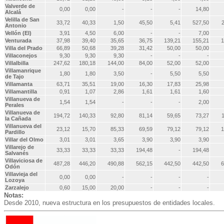
Valverde de
0,00
0,00
-
-
-
14,80
Alcalá
Velilla de San
33,72
40,33
1,50
45,50
5,41
527,50
Antonio
Vellón (El)
3,91
4,50
6,00
-
-
7,00
Venturada
37,98
39,40
35,65
36,75
139,21
155,21
1
Villa del Prado
66,89
50,68
39,28
31,42
50,00
50,00
Villaconejos
9,30
9,30
9,30
-
-
-
Villalbilla
247,62
180,18
144,00
84,00
52,00
52,00
Villamanrique
1,80
1,80
3,50
-
5,50
5,50
de Tajo
Villamanta
63,71
35,51
19,00
16,30
17,83
25,98
Villamantilla
0,91
1,07
2,86
1,61
1,61
1,60
Villanueva de
1,54
1,54
-
-
-
2,00
Perales
Villanueva de
194,72
140,33
92,80
81,14
59,65
73,27
la Cañada
Villanueva del
23,12
15,70
85,33
69,59
79,12
79,12
1
Pardillo
Villar del Olmo
3,01
3,01
3,65
3,90
3,90
3,90
Villarejo de
33,33
33,33
33,33
194,48
-
194,48
Salvanés
Villaviciosa de
487,28
446,20
490,88
562,15
442,50
442,50
6
Odón
Villavieja del
0,00
0,00
-
-
-
-
Lozoya
Zarzalejo
0,60
15,00
20,00
-
-
-
Notas:
Desde 2010, nueva estructura en los presupuestos de entidades locales.