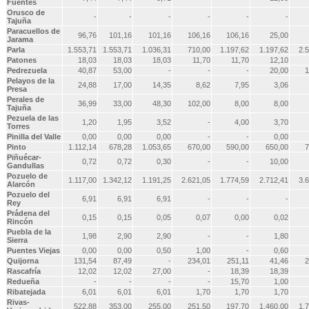
Fuentes
Orusco de
-
-
-
-
-
-
Tajuña
Paracuellos de
96,76
101,16
101,16
106,16
106,16
25,00
Jarama
Parla
1.553,71
1.553,71
1.036,31
710,00
1.197,62
1.197,62
2.
Patones
18,03
18,03
18,03
11,70
11,70
12,10
Pedrezuela
40,87
53,00
-
-
-
20,00
1
Pelayos de la
24,88
17,00
14,35
8,62
7,95
3,06
Presa
Perales de
36,99
33,00
48,30
102,00
8,00
8,00
Tajuña
Pezuela de las
1,20
1,95
3,52
-
4,00
3,70
Torres
Pinilla del Valle
0,00
0,00
0,00
-
-
0,00
Pinto
1.112,14
678,28
1.053,65
670,00
590,00
650,00
7
Piñuécar-
0,72
0,72
0,30
-
-
10,00
Gandullas
Pozuelo de
1.117,00
1.342,12
1.191,25
2.621,05
1.774,59
2.712,41
3.
Alarcón
Pozuelo del
6,91
6,91
6,91
-
-
-
Rey
Prádena del
0,15
0,15
0,05
0,07
0,00
0,02
Rincón
Puebla de la
1,98
2,90
2,90
-
-
1,80
Sierra
Puentes Viejas
0,00
0,00
0,50
1,00
-
0,60
Quijorna
131,54
87,49
-
234,01
251,11
41,46
2
Rascafría
12,02
12,02
27,00
-
18,39
18,39
Redueña
-
-
-
-
15,70
1,00
Ribatejada
6,01
6,01
6,01
1,70
1,70
1,70
Rivas-
522,88
353,00
255,00
251,50
197,70
1.460,00
1.