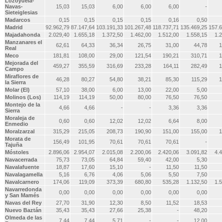
Lozoyuela-
Navas-
15,03
15,03
6,00
6,00
6,00
-
Sieteiglesias
Madarcos
0,15
0,15
0,15
0,15
0,16
0,50
Madrid
92.962,79
87.147,64
103.191,33
101.267,48
118.737,71
135.469,25
157.6
Majadahonda
2.029,40
1.655,18
1.372,50
1.462,00
1.512,00
1.558,15
1.
Manzanares el
62,61
64,33
36,34
26,75
31,00
44,78
1
Real
Meco
181,81
108,00
29,00
121,54
190,21
310,71
1
Mejorada del
459,27
355,59
316,69
233,28
164,11
282,49
1
Campo
Miraflores de
46,28
80,27
54,80
38,21
85,30
115,29
1
la Sierra
Molar (El)
57,10
38,00
6,00
13,00
22,00
5,00
Molinos (Los)
114,19
114,19
50,00
80,00
76,50
76,50
Montejo de la
4,66
4,66
-
-
3,36
3,36
Sierra
Moraleja de
0,60
0,60
12,02
12,02
6,64
8,00
Enmedio
Moralzarzal
315,29
215,05
208,73
190,90
151,00
155,00
1
Morata de
156,49
101,95
70,61
70,61
70,61
-
Tajuña
Móstoles
2.896,06
2.954,07
2.015,08
2.200,06
2.420,06
3.091,82
4.
Navacerrada
75,73
73,05
64,84
59,40
42,00
5,30
Navalafuente
18,87
17,60
15,10
-
11,50
11,50
Navalagamella
5,16
6,76
4,06
5,06
5,50
7,50
Navalcarnero
174,06
119,09
373,39
680,80
535,28
1.132,50
1.
Navarredonda
0,00
0,00
0,00
0,00
0,00
0,00
y San Mamés
Navas del Rey
27,70
31,90
12,30
8,50
11,52
18,53
Nuevo Baztán
35,43
35,43
27,66
25,38
-
48,20
Olmeda de las
7,44
7,44
5,71
-
-
12,00