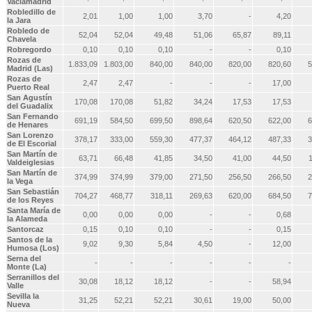
Vaciamadrid
Robledillo de
2,01
1,00
1,00
3,70
-
4,20
la Jara
Robledo de
52,04
52,04
49,48
51,06
65,87
89,11
Chavela
Robregordo
0,10
0,10
0,10
-
-
0,10
Rozas de
1.833,09
1.803,00
840,00
840,00
820,00
820,60
5
Madrid (Las)
Rozas de
2,47
2,47
-
-
-
17,00
Puerto Real
San Agustín
170,08
170,08
51,82
34,24
17,53
17,53
del Guadalix
San Fernando
691,19
584,50
699,50
898,64
620,50
622,00
6
de Henares
San Lorenzo
378,17
333,00
559,30
477,37
464,12
487,33
3
de El Escorial
San Martín de
63,71
66,48
41,85
34,50
41,00
44,50
Valdeiglesias
San Martín de
374,99
374,99
379,00
271,50
256,50
266,50
2
la Vega
San Sebastián
704,27
468,77
318,11
269,63
620,00
684,50
7
de los Reyes
Santa María de
0,00
0,00
0,00
-
-
0,68
la Alameda
Santorcaz
0,15
0,10
0,10
-
-
0,15
Santos de la
9,02
9,30
5,84
4,50
-
12,00
Humosa (Los)
Serna del
-
-
-
-
-
-
Monte (La)
Serranillos del
30,08
18,12
18,12
-
-
58,94
Valle
Sevilla la
31,25
52,21
52,21
30,61
19,00
50,00
Nueva