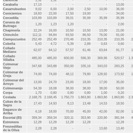
Canencia
1,32
1,32
-
-
-
-
Carabaña
17,13
-
-
-
-
13,00
Casarrubuelos
9,02
6,00
2,00
2,50
10,00
36,00
Cenicientos
18,83
22,00
17,50
19,00
-
34,00
Cercedilla
103,89
103,89
39,01
35,99
35,99
35,99
Cervera de
1,20
1,23
1,20
-
-
2,00
Buitrago
Chapinería
22,24
16,00
10,50
10,50
13,00
21,00
Chinchón
112,11
94,84
93,50
86,50
76,00
81,00
Ciempozuelos
252,49
252,49
270,46
210,35
210,35
210,35
2
Cobeña
5,43
4,72
5,39
2,89
0,63
0,60
Collado
62,07
64,12
57,57
61,46
63,64
91,77
1
Mediano
Collado
485,00
485,00
600,00
596,30
369,96
520,57
1.
Villalba
Colmenar
347,68
343,88
350,00
335,16
343,03
283,25
2
Viejo
Colmenar de
74,00
74,00
48,12
79,80
128,92
173,92
1
Oreja
Colmenar del
13,00
24,70
23,00
18,00
17,00
35,00
Arroyo
Colmenarejo
54,39
18,08
38,00
38,00
38,00
50,00
Corpa
1,70
0,80
0,80
0,80
1,00
0,20
Coslada
2.168,75
2.168,45
1.750,73
1.863,80
1.863,80
1.863,80
2.
Cubas de la
17,43
14,93
8,13
13,48
14,53
18,50
Sagra
Daganzo de
6,18
18,00
70,00
45,00
42,00
82,00
1
Arriba
Escorial (El)
359,34
359,34
320,11
353,90
220,90
381,94
4
Estremera
12,28
12,28
12,28
12,28
-
12,28
Fresnedillas
2,28
2,28
-
-
13,60
13,40
de la Oliva