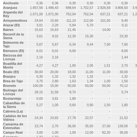
Anchuelo
0,36
0,36
0,30
0,30
0,30
0,30
Aranjuez
1.657,56
1.496,43
698,64
1.702,57
2.826,58
3.806,50
3.
Arganda del
1.071,00
1.071,00
752,04
752,04
637,21
637,21
1.
Rey
Arroyomolinos
24,64
15,60
111,10
112,00
101,50
9,40
Atazar (El)
3,01
2,20
5,84
5,70
-
0,11
Batres
15,63
15,63
21,45
-
14,00
-
Becerril de la
3,61
9,02
12,30
15,30
-
23,30
Sierra
Belmonte de
5,67
5,67
6,34
9,44
7,60
7,60
Tajo
Berrueco (El)
6,01
6,01
6,00
-
-
8,00
Berzosa del
2,16
2,16
-
-
-
1,44
Lozoya
Boadilla del
4,27
4,27
1,90
2,05
1,51
2,70
3
Monte
Boalo (El)
30,00
20,00
18,00
11,00
11,00
30,00
Braojos
0,30
1,32
1,32
1,32
-
1,32
Brea de Tajo
3,75
2,80
1,63
1,34
1,00
1,50
Brunete
100,00
15,00
50,00
50,00
50,00
70,12
Buitrago del
28,15
11,58
8,70
-
-
5,74
Lozoya
Bustarviejo
0,00
3,81
1,80
-
-
-
Cabanillas de
5,27
1,00
0,60
0,90
1,50
1,80
la Sierra
Cabrera (La)
-
-
-
-
-
-
Cadalso de los
24,34
24,82
17,78
22,57
-
21,52
Vidrios
Camarma de
23,74
2,70
36,00
35,50
27,00
139,00
1
Esteruelas
Campo Real
3,00
1,00
1,00
12,00
82,20
36,00