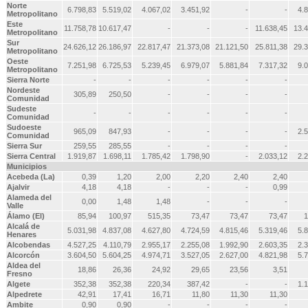
Norte
6.798,83
5.519,02
4.067,02
3.451,92
-
-
4.
Metropolitano
Este
11.758,78
10.617,47
-
-
-
11.638,45
13.
Metropolitano
Sur
24.626,12
26.186,97
22.817,47
21.373,08
21.121,50
25.811,38
29.
Metropolitano
Oeste
7.251,98
6.725,53
5.239,45
6.979,07
5.881,84
7.317,32
9.
Metropolitano
Sierra Norte
-
-
-
-
-
-
Nordeste
305,89
250,50
-
-
-
-
Comunidad
Sudeste
-
-
-
-
-
-
Comunidad
Sudoeste
965,09
847,93
-
-
-
-
2.
Comunidad
Sierra Sur
259,55
285,55
-
-
-
-
Sierra Central
1.919,87
1.698,11
1.785,42
1.798,90
-
2.033,12
2.
Municipios
Acebeda (La)
0,39
1,20
2,00
2,20
2,40
2,40
Ajalvir
4,18
4,18
-
-
-
0,99
Alameda del
0,00
1,48
1,48
-
-
-
Valle
Álamo (El)
85,94
100,97
515,35
73,47
73,47
73,47
1
Alcalá de
5.031,98
4.837,08
4.627,80
4.724,59
4.815,46
5.319,46
5.
Henares
Alcobendas
4.527,25
4.110,79
2.955,17
2.255,08
1.992,90
2.603,35
2.
Alcorcón
3.604,50
5.604,25
4.974,71
3.527,05
2.627,00
4.821,98
5.
Aldea del
18,86
26,36
24,92
29,65
23,56
3,51
Fresno
Algete
352,38
352,38
220,34
387,42
-
-
1.
Alpedrete
42,91
17,41
16,71
11,80
11,30
11,30
Ambite
0,90
0,90
-
-
-
-