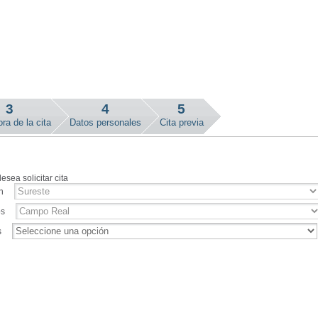
3
4
5
ra de la cita
Datos personales
Cita previa
esea solicitar cita
n
os
s