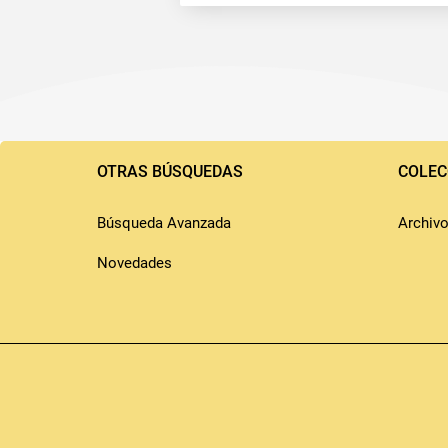
Pié
de
OTRAS BÚSQUEDAS
COLEC
página
Búsqueda Avanzada
Archiv
Novedades
Copyrigth