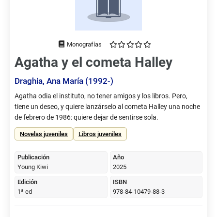
Tipo
de
Agatha y el cometa Halley
documento
Draghia, Ana María (1992-)
Sumario,
Agatha odia el instituto, no tener amigos y los libros. Pero,
etc.
tiene un deseo, y quiere lanzárselo al cometa Halley una noche
de febrero de 1986: quiere dejar de sentirse sola.
Novelas juveniles
Libros juveniles
Publicación
Año
Young Kiwi
2025
Edición
ISBN
1ª ed
978-84-10479-88-3