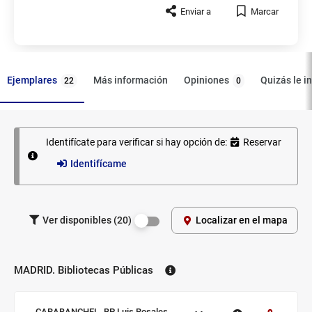
Enviar a
Marcar
Ejemplares
Opiniones
Más información
Quizás le i
22
0
Identifícate para verificar si hay opción de:
Reservar
Ejemplares
Identifícame
Filtrar los
Ver disponibles (20)
Localizar en el mapa
ejemplares
por
disponibilidad.
MADRID. Bibliotecas Públicas
Biblioteca:
Sucursal:
CARABANCHEL. BP Luis Rosales