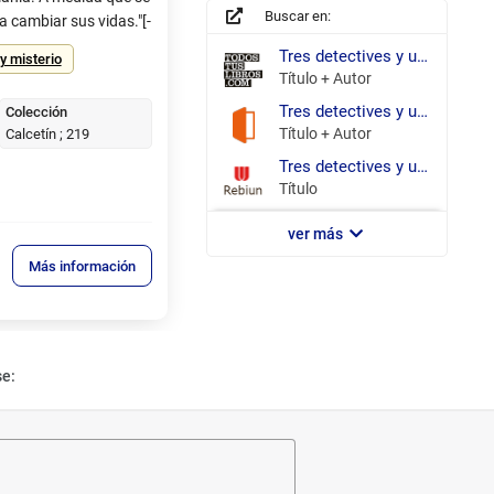
Buscar en:
búsqueda
a cambiar sus vidas."[-
todostuslibros.com
Tres detectives y un misterio / Ruiz García, Pedro (
y misterio
Título + Autor
eBiblio
Tres detectives y un misterio / Ruiz García, Pedro (
Colección
Madrid
Título + Autor
Calcetín ; 219
REBIUN
Tres detectives y un misterio /
Título
ver más
Más información
se: