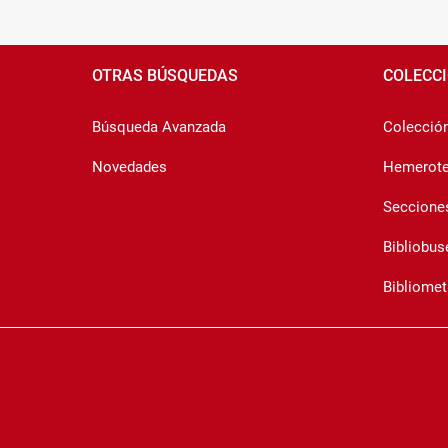
Pié
de
OTRAS BÚSQUEDAS
COLECC
página
Búsqueda Avanzada
Colección 
Novedades
Hemerot
Seccione
Bibliobus
Bibliomet
Copyright