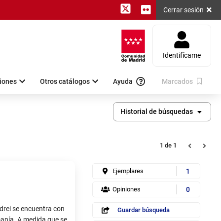
twitter
flickr
Cerrar sesión
Identifícame
iones
Otros catálogos
Ayuda
Marcados
Historial de búsquedas
Registro
Registros
1
de 1
Ejemplares
1
Opiniones
0
ndrei se encuentra con
Ebsco /
Guardar búsqueda
Guardar
anía. A medida que se