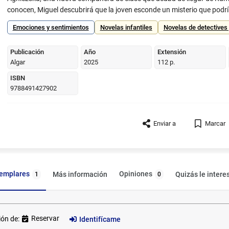
conocen, Miguel descubrirá que la joven esconde un misterio que podrí
-Editorial]
Emociones y sentimientos
Novelas infantiles
Novelas de detectives 
Publicación
Año
Extensión
Algar
2025
112 p.
ISBN
9788491427902
Enviar a
Marcar
jemplares
Opiniones
Más información
Quizás le intere
1
0
ión de:
Reservar
Identifícame