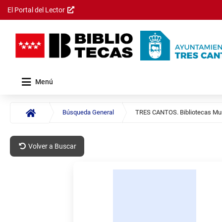
El Portal del Lector
Saltar al
contenido
principal
Menú
Documento
Búsqueda General
TRES CANTOS. Bibliotecas Mun
Búsqueda
General:
Volver a Buscar
Opciones
Navegación
Documento
de
por
navegación
número
de
registros