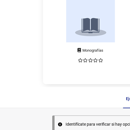
Tipo
de
documento
E
Ejemplares
Identifícate para verificar si hay opc