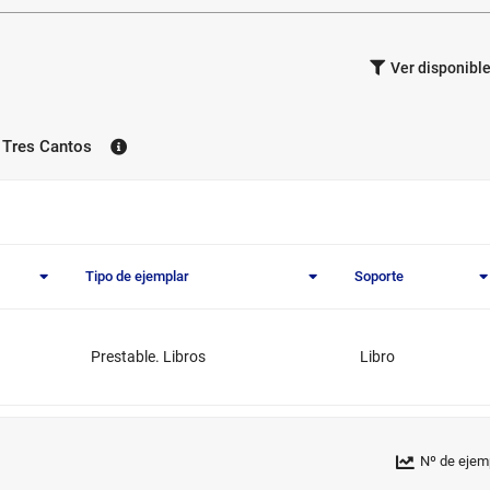
Filtrar los
Ver disponible
ejemplares
por
disponibilidad.
 Tres Cantos
Tipo de ejemplar
Soporte
Prestable. Libros
Libro
Nº de ejem