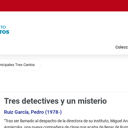
Colecc
icipales Tres Cantos
Tres detectives y un misterio
Ruiz García, Pedro (1978-)
Sumario,
"Tras ser llamado al despacho de la directora de su instituto, Miguel A
etc.
Agniezska, una nueva compañera de clase que acaba de llegar de Rum