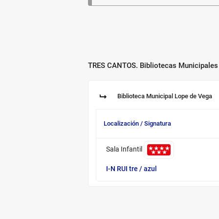
TRES CANTOS. Bibliotecas Municipales
Biblioteca:
Biblioteca Municipal Lope de Vega
Sucursal:
Localización / Signatura
Información
Sala Infantil
de
los
I-N RUI tre
/ azul
ejemplares
disponibles