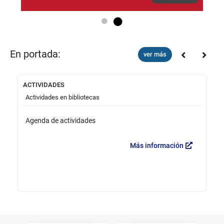
Go to slide 1
Go to slide 2
En portada:
ver más
ACTIVIDADES
Ca
Actividades en bibliotecas
V
Agenda de actividades
B
Más información
Los