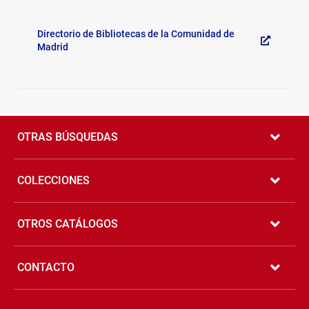
Bibliotecas
Generales
en
Directorio de Bibliotecas de la Comunidad de
Comunidad
Madrid
Pié
de
OTRAS BÚSQUEDAS
página
COLECCIONES
OTROS CATÁLOGOS
CONTACTO