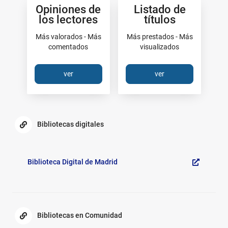
Opiniones de
Listado de
más
los lectores
títulos
Más valorados - Más
Más prestados - Más
comentados
visualizados
ver
ver
Enlaces
de
Bibliotecas digitales
interés:
Bibliotecas
Generales
digitales
Biblioteca Digital de Madrid
Bibliotecas en Comunidad