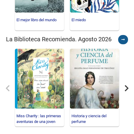
El mejor libro del mundo
El miedo
El c
La Biblioteca Recomienda. Agosto 2026
Ver
todos
Previous
Nex
Miss Charity : las primeras
Historia y ciencia del
El c
aventuras de una joven
perfume
dibujante