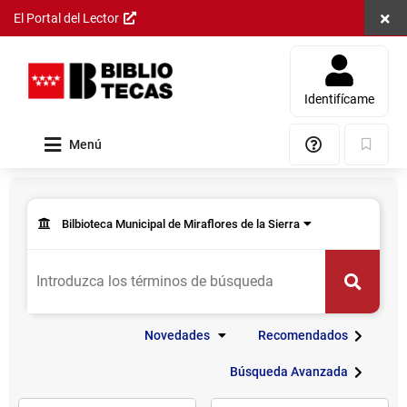
Cerra
El Portal del Lector
Saltar al
contenido
principal
Identifícame
Menú
Ayuda
Marcad
Catálogo
de
Formulario
Bibliotecas
Consulta
de
Públicas
Bilbioteca Municipal de Miraflores de la Sierra
de datos
Opción
consulta
-
seleccionada:
/
Permite
Comunidad
Novedades
seleccionar
de
Buscar
Buscar
el
Madrid
centro
donde
Novedades
Recomendados
se
realizará
Búsqueda Avanzada
la
Otros
búsqueda.