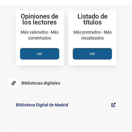
Los
Opiniones de
Listado de
más
los lectores
títulos
Más valorados - Más
Más prestados - Más
comentados
visualizados
ver
ver
Enlaces
de
Bibliotecas digitales
interés:
Bibliotecas
Generales
digitales
Biblioteca Digital de Madrid