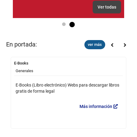
Ver todas
Go to slide 1
Go to slide 2
En portada:
ver más
E-Books
A
Generales
A
E-Books (Libro electrónico) Webs para descargar libros
A
gratis de forma legal
Más información