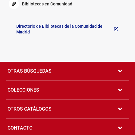
Bibliotecas en Comunidad
Bibliotecas
Generales
en
Directorio de Bibliotecas de la Comunidad de
Comunidad
Madrid
Pié
de
OTRAS BÚSQUEDAS
página
COLECCIONES
OTROS CATÁLOGOS
CONTACTO