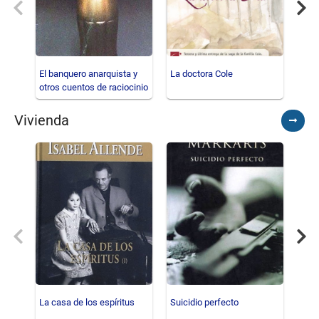
Previous
Nex
El banquero anarquista y
La doctora Cole
Los 
otros cuentos de raciocinio
Vivienda
Ver
todos
Previous
Nex
La casa de los espíritus
Suicidio perfecto
La 