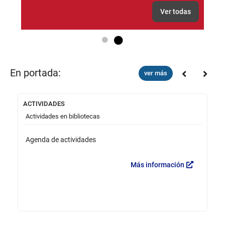
Ver todas
Go to slide 1
Go to slide 2
En portada:
ver más
ACTIVIDADES
Ca
Actividades en bibliotecas
V
Agenda de actividades
B
Más información