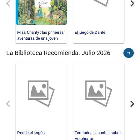
Previous
Nex
Miss Charity : las primeras
El juego de Dante
Hist
aventuras de una joven
per
dibujante
La Biblioteca Recomienda. Julio 2026
Ver
todos
Previous
Nex
Desde el jergón
Territorios : apuntes sobre
El b
Agrohorror
farol