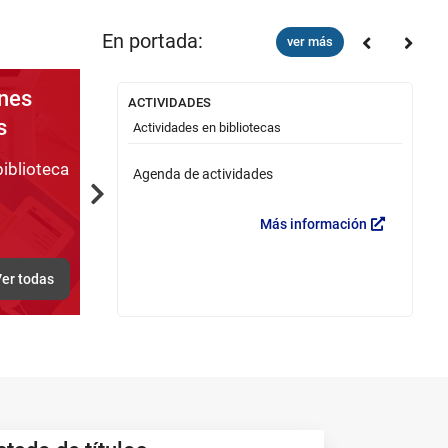
En portada:
ver más
nes
ACTIVIDADES
Ca
s
Actividades en bibliotecas
V
iblioteca
untamiento de
Agenda de actividades
B
Next
Más información
formación
er todas