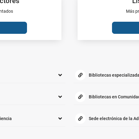
ectores
Li
entados
Más pr
Bibliotecas especializad
Bibliotecas en Comunida
iencia
Sede electrónica de la A