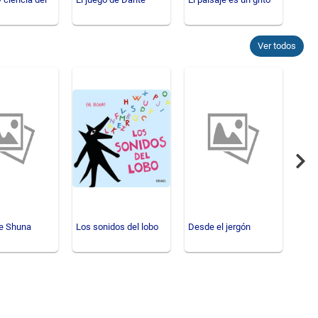
Ver todos
Nex
de Shuna
Los sonidos del lobo
Desde el jergón
La f