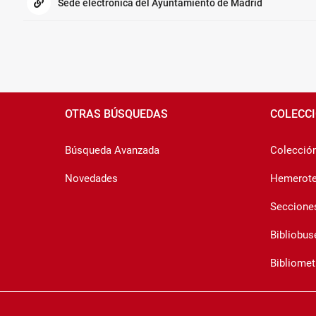
Sede electrónica del Ayuntamiento de Madrid
Pié
de
OTRAS BÚSQUEDAS
COLECC
página
Búsqueda Avanzada
Colección 
Novedades
Hemerot
Seccione
Bibliobus
Bibliomet
Copyright