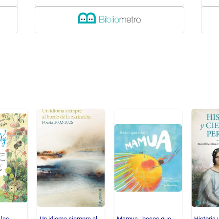
 las
Un idioma siempre al
Mamua : besos que
Historia 