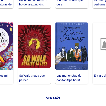
nturas de
borde la extinción :
curan
perfume
ujante
poesía 2002-2026
los mil
Sa Wala : nada que
Las marionetas del
El viaje 
perder
capitán Spelhorst
VER MÁS