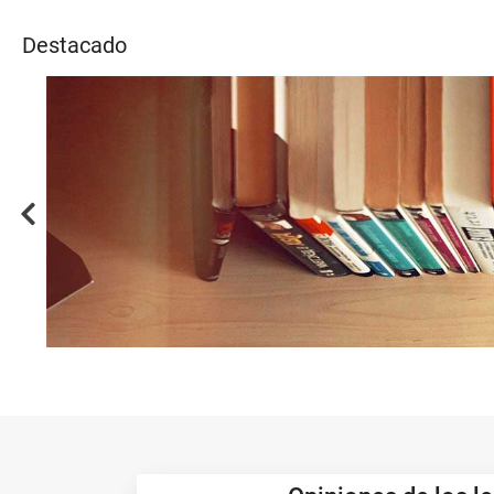
Noticias
Destacado
Catál
Video
a
...
Recu
Previous
Los
más