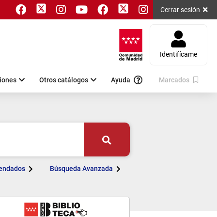
twitter
twitter
faceBook
instagram
youtube
faceBook
instagram
Cerrar sesión
Identifícame
iones
Otros catálogos
Ayuda
Marcados
Buscar
endados
Búsqueda Avanzada