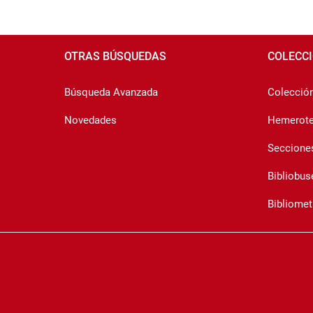
Pié
de
OTRAS BÚSQUEDAS
COLECC
página
Búsqueda Avanzada
Colección 
Novedades
Hemerot
Seccione
Bibliobus
Bibliomet
Copyright