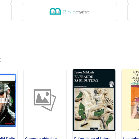
:
lid Delta
Ciberseguridad en
El fraude es el futuro
Los sabo