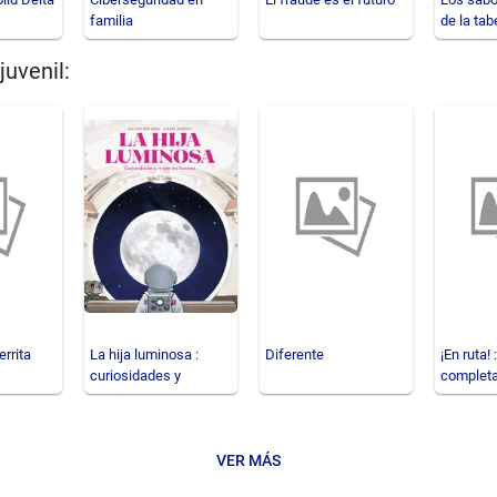
familia
de la tab
Kamoga
juvenil:
errita
La hija luminosa :
Diferente
¡En ruta! 
curiosidades y
completa
misterios lunares
pequeños
VER MÁS