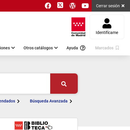
twitter
faceBook
wordpress
youtube
Cerrar sesión
Identifícame
iones
Otros catálogos
Ayuda
Marcados
Buscar
endados
Búsqueda Avanzada