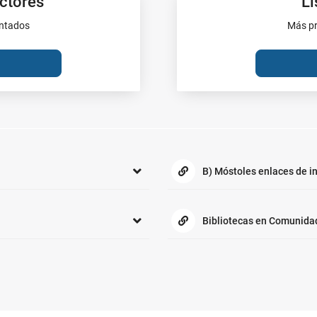
ectores
Li
entados
Más pr
B) Móstoles enlaces de i
Bibliotecas en Comunida