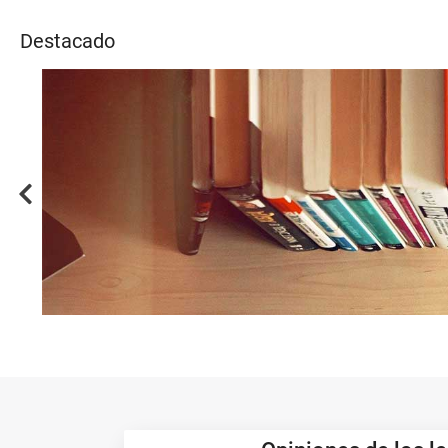
Noticias
Destacado
a
...
Previous
Los
más