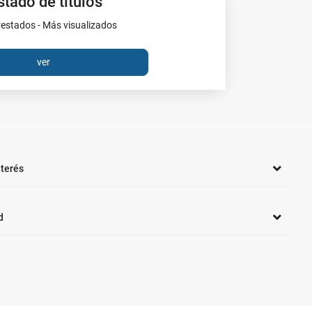
stado de títulos
estados - Más visualizados
ver
nterés
d