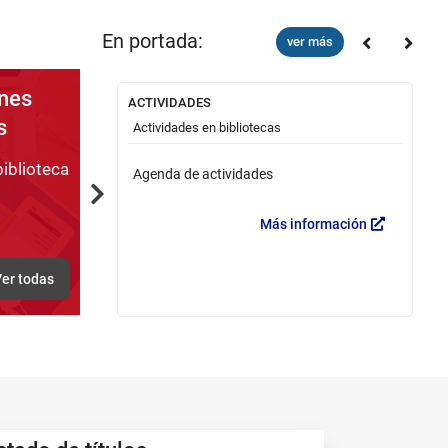
En portada:
ver más
nes
ACTIVIDADES
Ca
s
Actividades en bibliotecas
V
iblioteca
a
Agenda de actividades
B
Next
formación
Más información
er todas