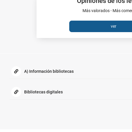
Opiniones de los l
Más valorados - Más com
ver
Enlaces
de
interés:
A) Información bibliotecas
Bibliotecas digitales