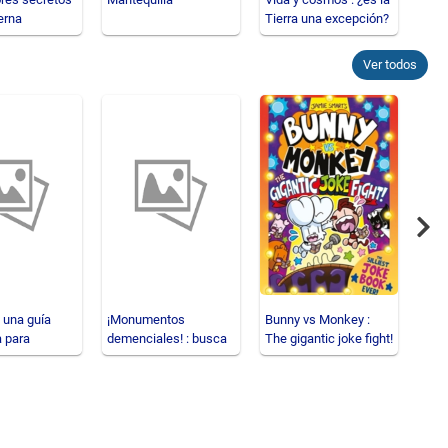
erna
Tierra una excepción?
yo, 
wa
com
esta
Ver todos
Nex
: una guía
¡Monumentos
Bunny vs Monkey :
Salv
 para
demenciales! : busca
The gigantic joke fight!
una 
 senderistas
y encuentra,
apre
panorámico