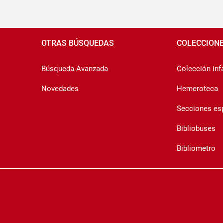
Pié
de
OTRAS BÚSQUEDAS
COLECCION
página
Búsqueda Avanzada
Colección infa
Novedades
Hemeroteca
Secciones es
Bibliobuses
Bibliometro
Copyrigth