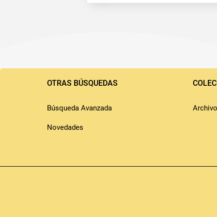
Pié
de
OTRAS BÚSQUEDAS
COLEC
página
Búsqueda Avanzada
Archiv
Novedades
Copyrigth