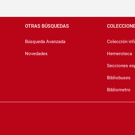
Pié
de
OTRAS BÚSQUEDAS
COLECCION
página
Búsqueda Avanzada
Colección infa
Novedades
Hemeroteca
Secciones es
Bibliobuses
Bibliometro
Copyrigth