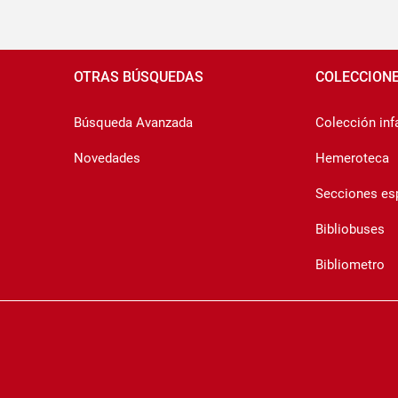
Pié
de
OTRAS BÚSQUEDAS
COLECCION
página
Búsqueda Avanzada
Colección infa
Novedades
Hemeroteca
Secciones es
Bibliobuses
Bibliometro
Copyrigth