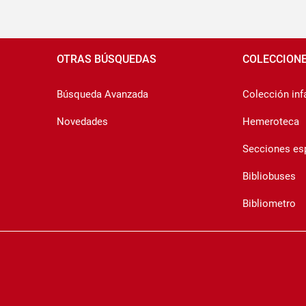
Pié
de
OTRAS BÚSQUEDAS
COLECCION
página
Búsqueda Avanzada
Colección infa
Novedades
Hemeroteca
Secciones es
Bibliobuses
Bibliometro
Copyrigth