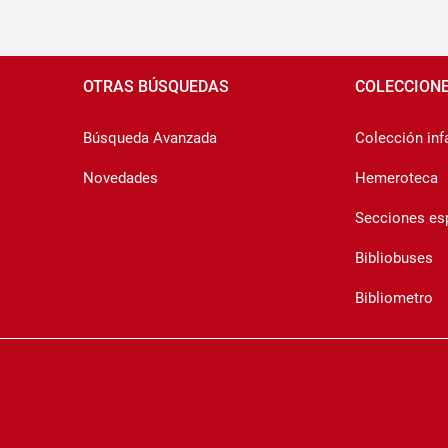
Pié
de
OTRAS BÚSQUEDAS
COLECCION
página
Búsqueda Avanzada
Colección infa
Novedades
Hemeroteca
Secciones es
Bibliobuses
Bibliometro
Copyrigth