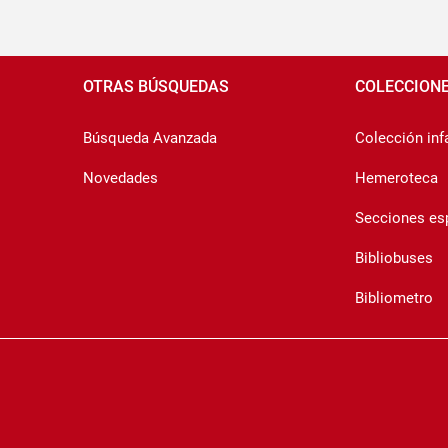
Pié
de
OTRAS BÚSQUEDAS
COLECCION
página
Búsqueda Avanzada
Colección infa
Novedades
Hemeroteca
Secciones es
Bibliobuses
Bibliometro
Copyrigth