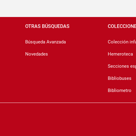
Pié
de
OTRAS BÚSQUEDAS
COLECCION
página
Búsqueda Avanzada
Colección infa
Novedades
Hemeroteca
Secciones es
Bibliobuses
Bibliometro
Copyrigth