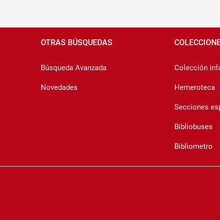
Pié
de
OTRAS BÚSQUEDAS
COLECCION
página
Búsqueda Avanzada
Colección infa
Novedades
Hemeroteca
Secciones es
Bibliobuses
Bibliometro
Copyrigth