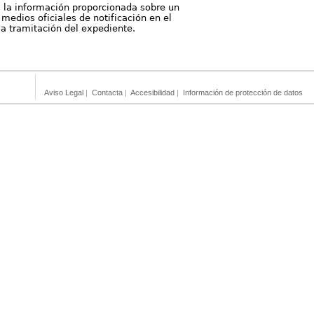
, la información proporcionada sobre un
medios oficiales de notificación en el
 la tramitación del expediente.
Aviso Legal
|
Contacta
|
Accesibilidad
|
Información de protección de datos