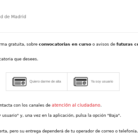
ad de Madrid
orma gratuita, sobre
convocatorias en curso
o avisos de
futuras c
ocatoria que desees.
Quiero darme de alta
Ya soy usuario
atención al ciudadano
contacta con los canales de
.
y usuario" y, una vez en la aplicación, pulsa la opción "Baja".
lerta, pero su entrega dependerá de tu operador de correo o telefonía