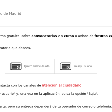
ad de Madrid
orma gratuita, sobre
convocatorias en curso
o avisos de
futuras c
ocatoria que desees.
Quiero darme de alta
Ya soy usuario
atención al ciudadano
contacta con los canales de
.
y usuario" y, una vez en la aplicación, pulsa la opción "Baja".
lerta, pero su entrega dependerá de tu operador de correo o telefonía