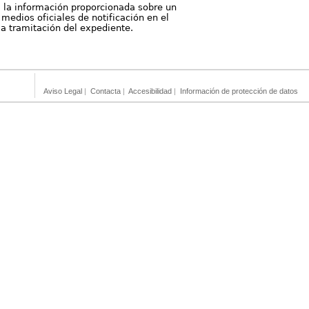
, la información proporcionada sobre un
medios oficiales de notificación en el
 la tramitación del expediente.
Aviso Legal
|
Contacta
|
Accesibilidad
|
Información de protección de datos